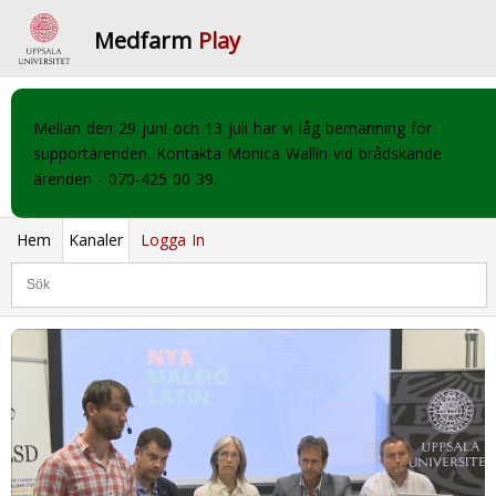
Medfarm
Play
Mellan den 29 juni och 13 juli har vi låg bemanning för
supportärenden. Kontakta Monica Wallin vid brådskande
ärenden - 070-425 00 39.
Hem
Kanaler
Logga In