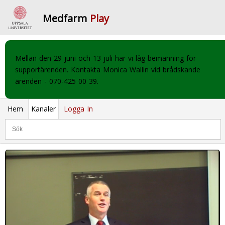
Medfarm
Play
Mellan den 29 juni och 13 juli har vi låg bemanning för
supportärenden. Kontakta Monica Wallin vid brådskande
ärenden - 070-425 00 39.
Hem
Kanaler
Logga In