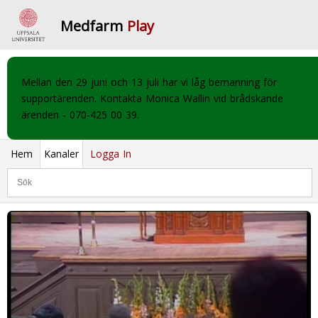
Medfarm
Play
Mellan den 29 juni och 13 juli har vi låg bemanning för
supportärenden. Kontakta Monica Wallin vid brådskande
ärenden - 070-425 00 39.
Hem
Kanaler
Logga In